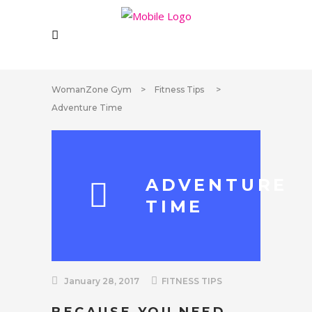
WomanZone Gym
>
Fitness Tips
>
Adventure Time
ADVENTURE
TIME
January 28, 2017
FITNESS TIPS