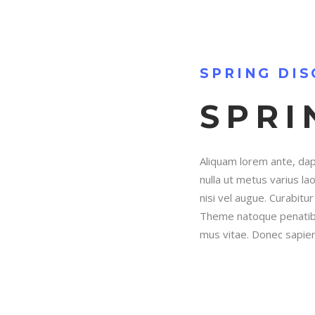
SPRING DI
SPRI
Aliquam lorem ante, dapib
nulla ut metus varius la
nisi vel augue. Curabitur
Theme natoque penatibu
mus vitae. Donec sapien