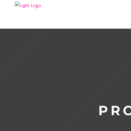
HO
PR