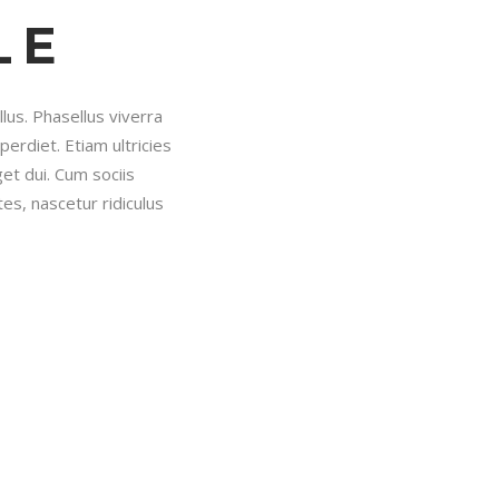
LE
llus. Phasellus viverra
erdiet. Etiam ultricies
get dui. Cum sociis
s, nascetur ridiculus